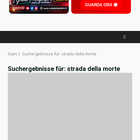
GUARDA ORA 🔴
Facebook
Twitter
YouTube
Start
Suchergebnisse für: strada della morte
Suchergebnisse für:
strada della morte