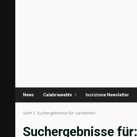
News
Calabriawebtv
Iscrizione Newsletter
Start
Suchergebnisse für: carabinieri
Suchergebnisse für