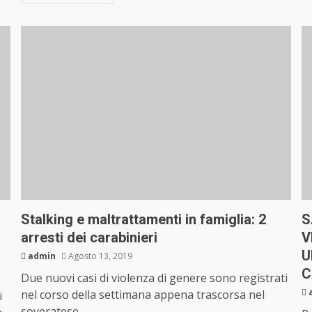
Stalking e maltrattamenti in famiglia: 2
S
arresti dei carabinieri
V
U
admin
Agosto 13, 2019
C
Due nuovi casi di violenza di genere sono registrati
nel corso della settimana appena trascorsa nel
i
soveratese.