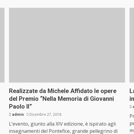
Realizzate da Michele Affidato le opere
L
del Premio “Nella Memoria di Giovanni
i
Paolo II”
admin
Dicembre 27, 2018
Pr
pe
L’evento, giunto alla XIV edizione, è ispirato agli
mi
insegnamenti del Pontefice, grande pellegrino di