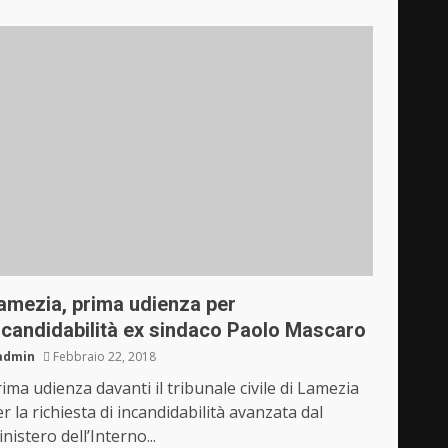
amezia, prima udienza per
ncandidabilità ex sindaco Paolo Mascaro
admin
Febbraio 22, 2018
ima udienza davanti il tribunale civile di Lamezia
r la richiesta di incandidabilità avanzata dal
nistero dell’Interno...