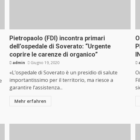
Pietropaolo (FDI) incontra primari
O
dell’ospedale di Soverato: “Urgente
P
coprire le carenze di organico”
I
admin
Giugno 19, 2020
«L’ospedale di Soverato è un presidio di salute
Or
importantissimo per il territorio, ma riesce a
Fi
e
garantire l’assistenza...
si
Mehr erfahren